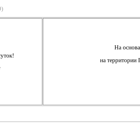
0)
На основа
суток!
на территории 
е